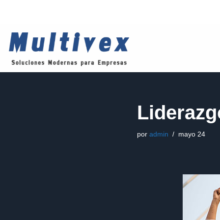
Saltar
al
contenido
Liderazg
por
admin
mayo 24