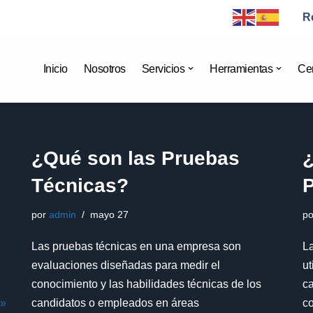
R
Inicio
Nosotros
Servicios
Herramientas
Cer
¿Qué son las Pruebas
Técnicas?
por
admin
mayo 27
p
Las pruebas técnicas en una empresa son
L
evaluaciones diseñadas para medir el
ut
conocimiento y las habilidades técnicas de los
ca
 »
candidatos o empleados en áreas
co