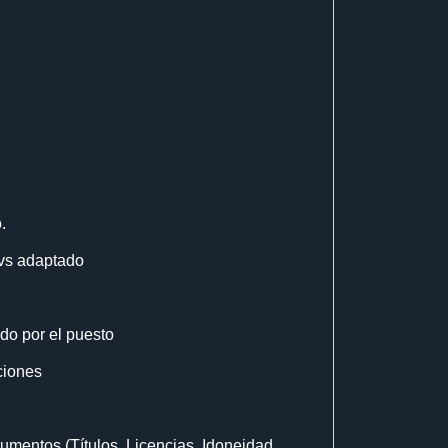
.
 vs adaptado
do por el puesto
ciones
umentos (Títulos, Licencias, Idoneidad,