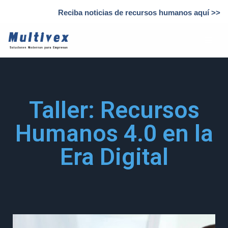
Reciba noticias de recursos humanos aquí >>
Saltar
al
contenido
Taller: Recursos
Humanos 4.0 en la
Era Digital