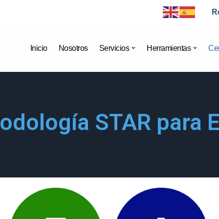
R
Inicio
Nosotros
Servicios
Herramientas
Cer
todología STAR para E