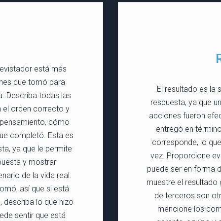
trevistador está más
iones que tomó para
El resultado es la
a. Describa todas las
respuesta, ya que u
 el orden correcto y
acciones fueron efec
e pensamiento, cómo
entregó en términos
que completó. Esta es
corresponde, lo que
ta, ya que le permite
vez. Proporcione ev
spuesta y mostrar
puede ser en forma d
ario de la vida real.
muestre el resultado
omó, así que si está
de terceros son ot
, describa lo que hizo
mencione los come
uede sentir que está