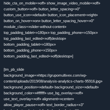
hide_cta_on_mobile=»off» show_image_video_mobile=»off»
custom_button=»off» button_letter_spacing=»0″
button_use_icon=»default» button_icon_placement=»right»
button_on_hover=»on» button_letter_spacing_hover=»0″
module_class=»slider-without-content»
top_padding_tablet=»180px» top_padding_phone=»150px»
top_padding_last_edited=»off|desktop»
bottom_padding_tablet=»180px»
bottom_padding_phone=»150px»
bottom_padding_last_edited=»off|desktop»]
[tm_pb_slide
background_image=»https://grupomultivex.com/wp-
content/uploads/2019/08/analysis-analytics-charts-95916.jpg»
background_position=»default» background_size=»default»
background_color=»#ffffff» use_bg_overlay=»off»
use_text_overlay=»off» alignment=»center»
allow_player_pause=»off» text_border_radius=»3″