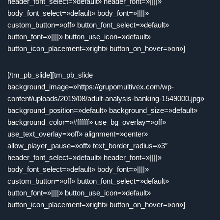
header_font_select=»default» header_font=»||||»
body_font_select=»default» body_font=»||||»
custom_button=»off» button_font_select=»default»
button_font=»||||» button_use_icon=»default»
button_icon_placement=»right» button_on_hover=»on»]
[/tm_pb_slide][tm_pb_slide
background_image=»https://grupomultivex.com/wp-
content/uploads/2019/08/adult-analysis-banking-1549000.jpg»
background_position=»default» background_size=»default»
background_color=»#ffffff» use_bg_overlay=»off»
use_text_overlay=»off» alignment=»center»
allow_player_pause=»off» text_border_radius=»3″
header_font_select=»default» header_font=»||||»
body_font_select=»default» body_font=»||||»
custom_button=»off» button_font_select=»default»
button_font=»||||» button_use_icon=»default»
button_icon_placement=»right» button_on_hover=»on»]