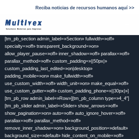
Reciba noticias de recursos humanos aquí >>
Saltar
al
contenido
[tm_pb_section admin_label=»Section» fullwidth=»off»
specialty=»off» transparent_background=»on»
allow_player_pause=»off» inner_shadow=»off» parallax=»off»
parallax_method=»off» custom_padding=»||50px|»
custom_padding_last_edited=»on|desktop»
padding_mobile=»on» make_fullwidth=»off»
use_custom_width=»off» width_unit=»on» make_equal=»off»
use_custom_gutter=»off» custom_padding_phone=»||30px|»]
[tm_pb_row admin_label=»Row»][tm_pb_column type=»4_4″]
[tm_pb_slider admin_label=»Slider» show_arrows=»off»
show_pagination=»on» auto=»off» auto_ignore_hover=»off»
parallax=»off» parallax_method=»off»
remove_inner_shadow=»on» background_position=»default»
background_size=»default» hide_content_on_mobile=»off»